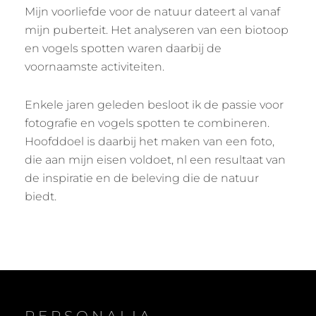
Mijn voorliefde voor de natuur dateert al vanaf
mijn puberteit. Het analyseren van een biotoop
en vogels spotten waren daarbij de
voornaamste activiteiten.
Enkele jaren geleden besloot ik de passie voor
fotografie en vogels spotten te combineren.
Hoofddoel is daarbij het maken van een foto,
die aan mijn eisen voldoet, nl een resultaat van
de inspiratie en de beleving die de natuur
biedt.